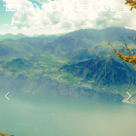
Zum
DER WANDERBADER UND WURZELKLANG
Hauptinhalt
springen