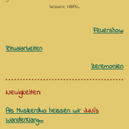
bessere Hälfte.
Feuershow
Ritualarbeiten
Zeremonien
Neuigkeiten:
Als Musikerduo heissen wir
JuNi's
WanderKlang...