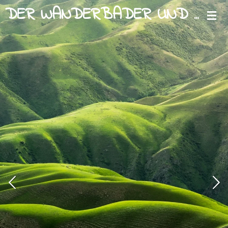
Zum
DER WANDERBADER UND WURZELKLANG
Hauptinhalt
springen