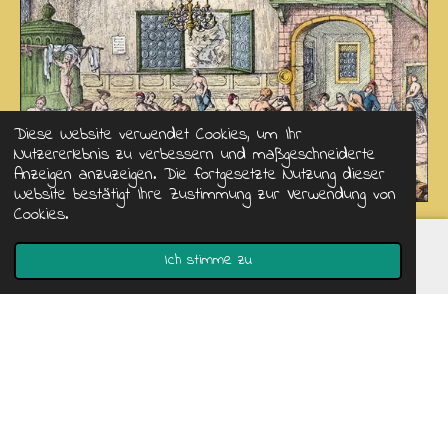
Diese Website verwendet Cookies, um Ihr
Nutzererlebnis zu verbessern und maßgeschneiderte
Anzeigen anzuzeigen. Die fortgesetzte Nutzung dieser
Website bestätigt Ihre Zustimmung zur Verwendung von
Cookies.
Ich stimme zu
E-Mail
Telefon
Karte
WhatsApp
© 2020 - 2026 Der Wanderbader
Mit Unterstützung von
JouwWeb